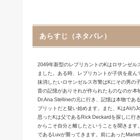
あらすじ（ネタバレ）
2049年新型のレプリカントのKはロサンゼ
ました。ある時、レプリカントが子供を産ん
抹消したいロサンゼルス市警はKにその男の
昔の記憶がありそれが作られたものなのか本
Dr.Ana Stellineの元に行き、記憶は本
ブリットだと疑い始めます。また、KはAIの
思ったKは父であるRick Deckardを探し
からこそ自分と離したということを聞きます
であるLuvが襲ってきます。前にあったMarie