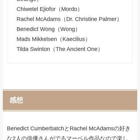
Chiwetel Ejiofor（Mordo）
Rachel McAdams（Dr. Christine Palmer）
Benedict Wong（Wong）
Mads Mikkelsen（Kaecilius）
Tilda Swinton（The Ancient One）
感想
Benedict CumberbatchとRachel McAdamsの好き
な2人の俳優さんがでるマーベル作品なので楽し