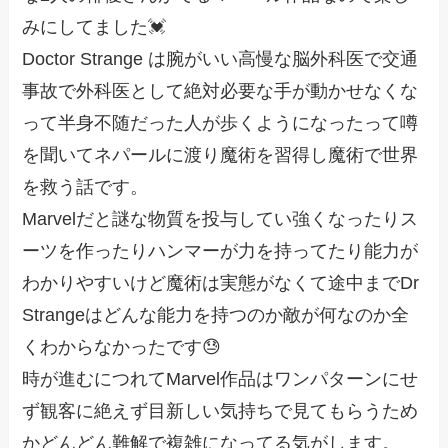
みにしてました💓
Doctor Strange は腕がいい高慢な脳外科医で交通
事故で外科医として絶対必要な手が動かせなくな
って半身不随だった人が歩くようになったって噂
を聞いてネパールに渡り魔術を習得し魔術で世界
を救う話です。
Marvelだと謎な物質を投与してい強くなったりス
ーツを作ったりハンマーが力を持ってたり能力が
わかりやすいけど魔術は実態がなくて途中までDr
Strangeはどんな能力を持つのか敵が何なのか全
くわからなかったです😓
時が進むにつれてMarvel作品はワンパターンにせ
ず観客に絶えず目新しい気持ちで見てもらうため
かどんどん難解で複雑になってる気がします。