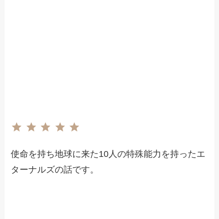
評価 :5/5。
⭐
⭐
⭐
⭐
⭐
使命を持ち地球に来た10人の特殊能力を持ったエ
ターナルズの話です。