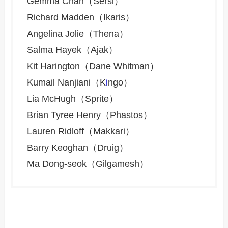
Gemma Chan（Sersi）
Richard Madden（Ikaris）
Angelina Jolie（Thena）
Salma Hayek（Ajak）
Kit Harington（Dane Whitman）
Kumail Nanjiani（K
i
ngo）
Lia McHugh（Sprite）
Brian Tyree Henry（Phastos）
Lauren Ridloff（Makkari）
Barry Keoghan（Druig）
Ma Dong-seok（Gilgamesh）