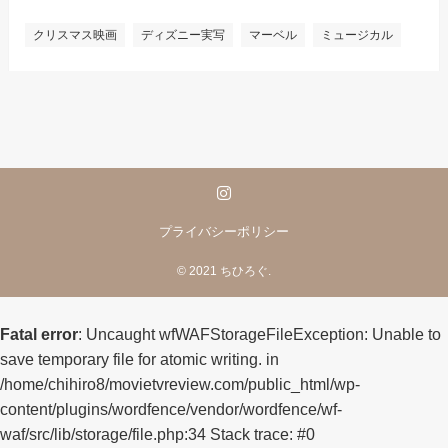
クリスマス映画
ディズニー実写
マーベル
ミュージカル
プライバシーポリシー
©
2021 ちひろぐ.
Fatal error
: Uncaught wfWAFStorageFileException: Unable to
save temporary file for atomic writing. in
/home/chihiro8/movietvreview.com/public_html/wp-
content/plugins/wordfence/vendor/wordfence/wf-
waf/src/lib/storage/file.php:34 Stack trace: #0