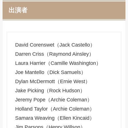
出演者
David Corenswet（Jack Castello）
Darren Criss（Raymond Ainsley）
Laura Harrier（Camille Washington）
Joe Mantello（Dick Samuels）
Dylan McDermott（Ernie West）
Jake Picking（Rock Hudson）
Jeremy Pope（Archie Coleman）
Holland Taylor（Archie Coleman）
Samara Weaving（Ellen Kincaid）
Jim Parsons（Henry Willson）