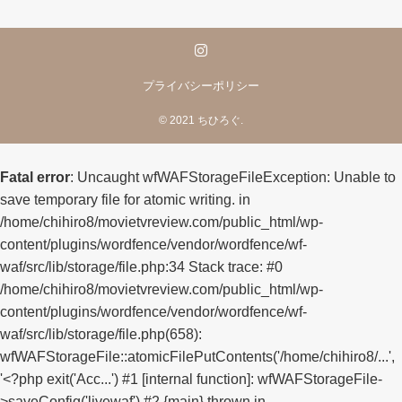
プライバシーポリシー
©
2021 ちひろぐ.
Fatal error
: Uncaught wfWAFStorageFileException: Unable to
save temporary file for atomic writing. in
/home/chihiro8/movietvreview.com/public_html/wp-
content/plugins/wordfence/vendor/wordfence/wf-
waf/src/lib/storage/file.php:34 Stack trace: #0
/home/chihiro8/movietvreview.com/public_html/wp-
content/plugins/wordfence/vendor/wordfence/wf-
waf/src/lib/storage/file.php(658):
wfWAFStorageFile::atomicFilePutContents('/home/chihiro8/...',
'<?php exit('Acc...') #1 [internal function]: wfWAFStorageFile-
>saveConfig('livewaf') #2 {main} thrown in