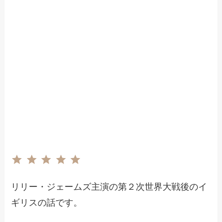
評価 :5/5。
⭐
⭐
⭐
⭐
⭐
リリー・ジェームズ主演の第２次世界大戦後のイ
ギリスの話です。