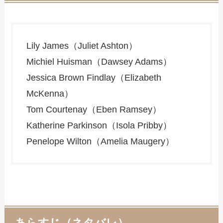
Lily James（Juliet Ashton）
Michiel Huisman（Dawsey Adams）
Jessica Brown Findlay（Elizabeth
McKenna）
Tom Courtenay（Eben Ramsey）
Katherine Parkinson（Isola Pribby）
Penelope Wilton（Amelia Maugery）
あらすじ（ネタバレ）